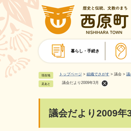
ペ
ー
ジ
の
先
頭
で
暮らし・手続き
す
。
トップページ
>
組織でさがす
>
議会
>
議
現在地
議会だより2009年3月
足あと
本
議会だより2009年
文