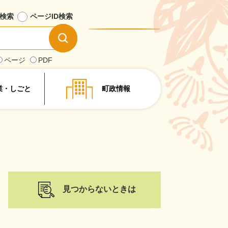
検索
ページID
検索
情
報
を
ページ
PDF
探
す
業・しごと
町政情報
見つからないときは