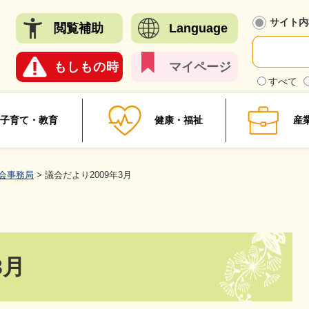
メニューを飛ばして本文へ
サイト内
閲覧
補助
Language
もしも
の時
マイ
ページ
検
すべて
索
対
象
子育て・教育
健康・福祉
産
会事務局
>
議会だより2009年3月
3月