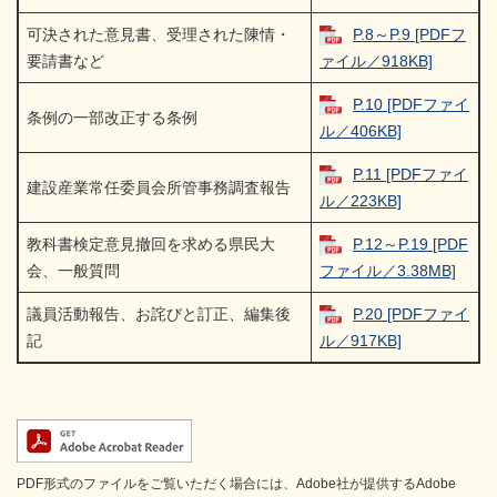
可決された意見書、受理された陳情・
P.8～P.9 [PDFフ
要請書など
ァイル／918KB]
P.10 [PDFファイ
条例の一部改正する条例
ル／406KB]
P.11 [PDFファイ
建設産業常任委員会所管事務調査報告
ル／223KB]
教科書検定意見撤回を求める県民大
P.12～P.19 [PDF
会、一般質問
ファイル／3.38MB]
議員活動報告、お詫びと訂正、編集後
P.20 [PDFファイ
記
ル／917KB]
PDF形式のファイルをご覧いただく場合には、Adobe社が提供するAdobe