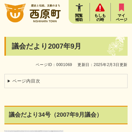
ペ
メニューを飛ばして本文へ
ー
ジ
閲覧
もしも
マイ
補助
の時
ページ
の
先
頭
で
本
議会だより2007年9月
す
文
。
ページID：0001069
更新日：2025年2月3日更新
ページ内目次
議会だより34号（2007年9月議会）