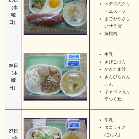
25日
ヘチマのクリ
（水
ームスープ
曜
まごわやさし
日）
いサラダ
黄桃缶
牛乳
きびごはん
26日
かきたま汁
（木
きんぴられん
曜
こん
日）
キャベツ入り
平つくね
牛乳
タコライス
27日
(ごはん)
（金