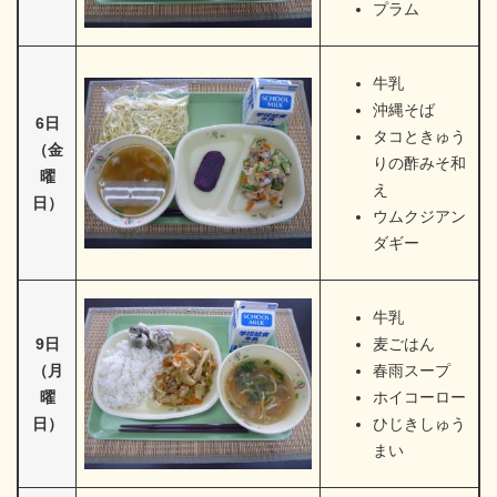
プラム
牛乳
沖縄そば
6日
タコときゅう
（金
りの酢みそ和
曜
え
日）
ウムクジアン
ダギー
​牛乳
9日
麦ごはん
（月
春雨スープ
曜
ホイコーロー
日）
ひじきしゅう
まい