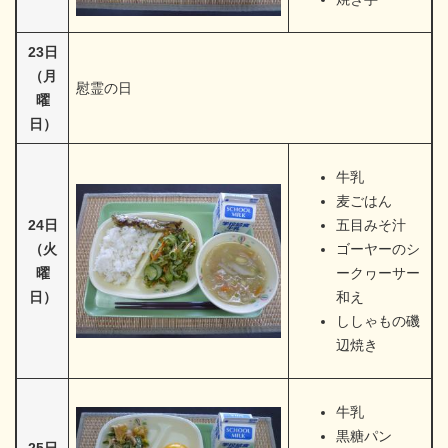
23日
（月
慰霊の日
曜
日）
牛乳
麦ごはん
24日
五目みそ汁
（火
ゴーヤーのシ
曜
ークヮーサー
日）
和え
ししゃもの磯
辺焼き
牛乳
黒糖パン