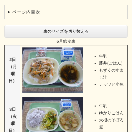
ページ内目次
表のサイズを切り替える
6月給食表
牛乳
2日
豚丼(ごはん)
（月
もずくのすま
曜
し汁
日）
ナッツと小魚
牛乳
3日
ゆかりごはん
（火
大根のそぼろ
曜
煮
日）