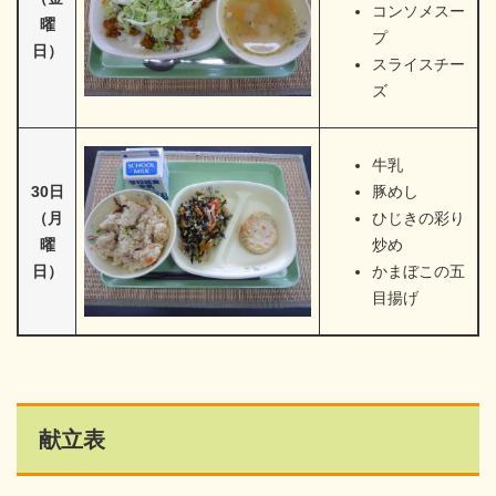
コンソメスー
曜
プ
日）
スライスチー
ズ
牛乳
30日
豚めし
（月
ひじきの彩り
曜
炒め
日）
かまぼこの五
目揚げ
献立表