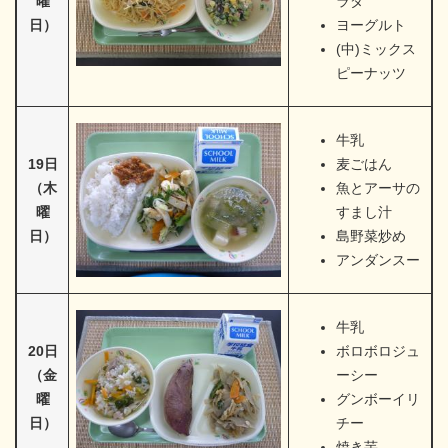
曜
ラダ
日）
ヨーグルト
(中)ミックス
ピーナッツ
牛乳
19日
麦ごはん
（木
魚とアーサの
曜
すまし汁
日）
島野菜炒め
アンダンスー
牛乳
20日
ボロボロジュ
（金
ーシー
曜
グンボーイリ
日）
チー
焼き芋