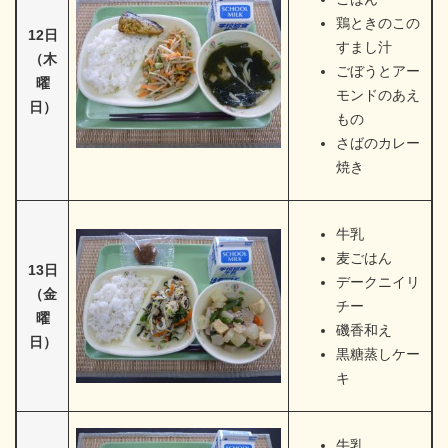
鶏ときのこの
12日
すまし汁
（木
ごぼうとアー
曜
モンドのあえ
日）
もの
さばのカレー
焼き
牛乳
麦ごはん
13日
デークニイリ
（金
チー
曜
磯香和え
日）
黒糖蒸しケー
キ
牛乳