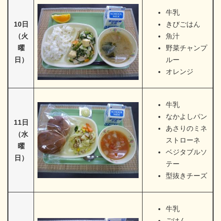
牛乳
10日
きびごはん
（火
魚汁
曜
野菜チャンプ
日）
ルー
オレンジ
牛乳
なかよしパン
11日
あさりのミネ
（水
ストローネ
曜
ベジタブルソ
日）
テー
型抜きチーズ
牛乳
ごはん