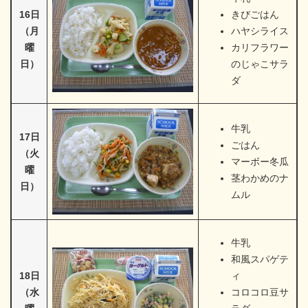
16日
きびごはん
（月
ハヤシライス
曜
カリフラワー
日）
のじゃこサラ
ダ
牛乳
17日
ごはん
（火
マーボー冬瓜
曜
茎わかめのナ
日）
ムル
牛乳
和風スパゲテ
18日
ィ
（水
コロコロ豆サ