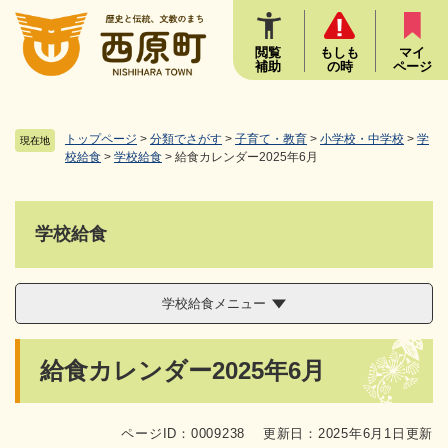
ペ
メニューを飛ばして本文へ
ー
ジ
閲覧
もしも
マイ
補助
の時
ページ
の
先
頭
で
トップページ
>
分類でさがす
>
子育て・教育
>
小学校・中学校
>
学
現在地
す
校給食
>
学校給食
>
給食カレンダー2025年6月
。
学校給食
学校給食メニュー
本
給食カレンダー2025年6月
文
ページID：0009238
更新日：2025年6月1日更新