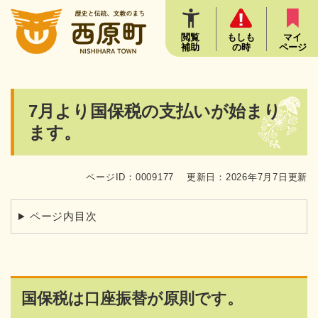
ペ
メニューを飛ばして本文へ
ー
ジ
閲覧
もしも
マイ
補助
の時
ページ
の
先
頭
で
本
7月より国保税の支払いが始まり
す
文
。
ます。
ページID：0009177
更新日：2026年7月7日更新
ページ内目次
国保税は口座振替が原則です。