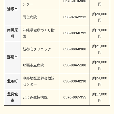
0570-010-986
ンター
円
浦添市
約20,000
同仁病院
098-876-2212
円
南風原
沖縄県健康づくり財
約19,000
098-889-6792
町
団
円
約21,000
新都心クリニック
098-860-0386
円
那覇市
約20,000
那覇市立病院
098-884-5106
円
中部地区医師会検診
約24,000
北谷町
098-936-8290
センター
円
豊見城
約17,000
とよみ生協病院
0570-007-955
市
円