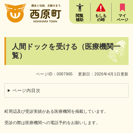
ペ
メニューを飛ばして本文へ
ー
ジ
閲覧
もしも
マイ
補助
の時
ページ
の
先
頭
で
本
人間ドックを受ける（医療機関一
す
文
。
覧）
ページID：0007965
更新日：2026年4月1日更新
ページ内目次
町周辺及び受診実績がある医療機関を掲載しています。
受診の際は医療機関への電話予約をお願いします。