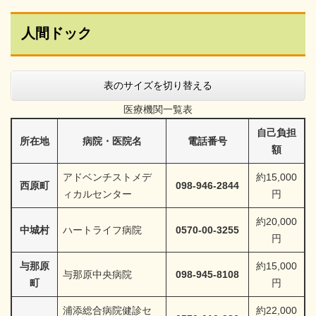
人間ドック
表のサイズを切り替える
医療機関一覧表
自己負担
所在地
病院・医院名
電話番号
額
アドベンチストメデ
約15,000
西原町
098-946-2844
ィカルセンター
円
約20,000
中城村
ハートライフ病院
0570-00-3255
円
与那原
約15,000
与那原中央病院
098-945-8108
町
円
浦添総合病院健診セ
約22,000