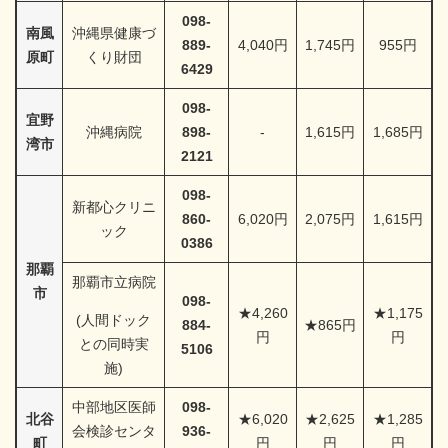
098-
南風
沖縄県健康づ
889-
4,040円
1,745円
955円
原町
くり財団
6429
098-
宜野
沖縄病院
898-
‐
1,615円
1,685円
湾市
2121
098-
新都心クリニ
860-
6,020円
2,075円
1,615円
ック
0386
那覇
那覇市立病院
市
098-
★4,260
★1,175
(人間ドック
884-
★865円
円
円
との同時実
5106
施)
中部地区医師
098-
北谷
★6,020
★2,625
★1,285
会検診センタ
936-
町
円
円
円