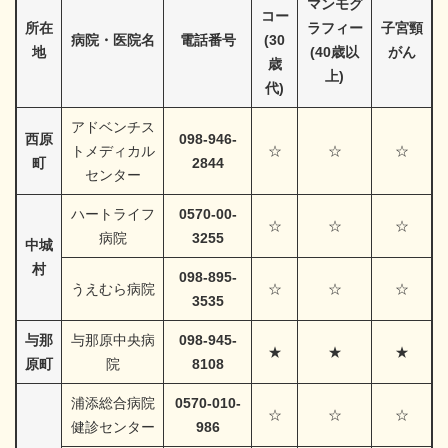
マンモグ
コー
所在
ラフィー
子宮頸
病院・医院名
電話番号
(30
地
(40歳以
がん
歳
上)
代)
アドベンチス
西原
098-946-
トメディカル
☆
☆
☆
町
2844
センター
ハートライフ
0570-00-
☆
☆
☆
病院
3255
中城
村
098-895-
うえむら病院
☆
☆
☆
3535
与那
与那原中央病
098-945-
★
★
★
原町
院
8108
浦添総合病院
0570-010-
☆
☆
☆
健診センター
986