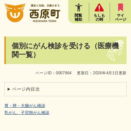
ペ
メニューを飛ばして本文へ
ー
ジ
閲覧
もしも
マイ
補助
の時
ページ
の
先
頭
で
本
個別にがん検診を受ける（医療機
す
文
。
関一覧）
ページID：0007964
更新日：2026年4月1日更新
ページ内目次
胃・肺・大腸がん検診
乳がん、子宮頸がん検診