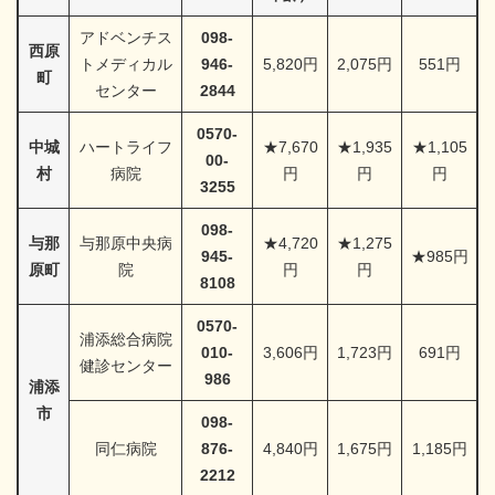
アドベンチス
098-
西原
トメディカル
946-
5,820円
2,075円
551円
町
センター
2844
0570-
中城
ハートライフ
★7,670
★1,935
★1,105
00-
村
病院
円
円
円
3255
098-
与那
与那原中央病
★4,720
★1,275
945-
★985円
原町
院
円
円
8108
0570-
浦添総合病院
010-
3,606円
1,723円
691円
健診センター
986
浦添
市
098-
同仁病院
876-
4,840円
1,675円
1,185円
2212