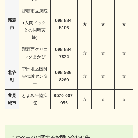
那覇市立病院
那覇
098-884-
(人間ドック
★
★
★
市
5106
との同時実
施)
那覇西クリニ
098-884-
☆
☆
☆
ックまかび
7824
中部地区医師
北谷
098-936-
会検診センタ
☆
☆
☆
町
8290
ー
豊見
とよみ生協病
0570-007-
☆
☆
☆
城市
院
955
このページに関するお問い合わせ先