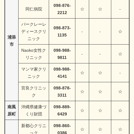
098-876-
同仁病院
☆
☆
-
2212
バークレーレ
098-873-
ディースクリ
-
-
☆
1135
浦添
ニック
市
Naoko女性ク
098-988-
-
-
☆
リニック
9811
マンマ家クリ
098-988-
☆
☆
-
ニック
4141
宮良クリニッ
098-878-
☆
☆
☆
ク
3311
南風
沖縄県健康づ
098-889-
☆
☆
☆
原町
くり財団
6429
新都心クリニ
098-860-
☆
☆
☆
ック
0386