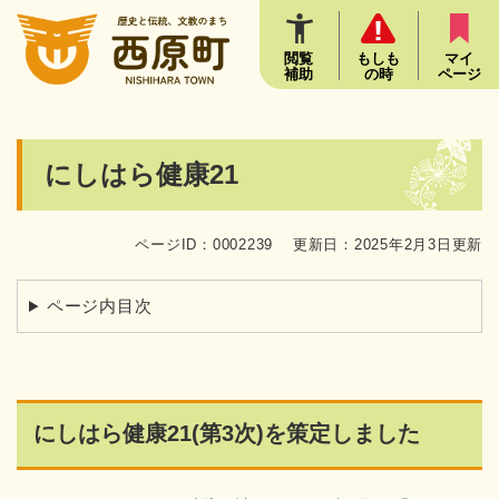
ペ
メニューを飛ばして本文へ
ー
ジ
閲覧
もしも
マイ
補助
の時
ページ
の
先
頭
で
本
にしはら健康21
す
文
。
ページID：0002239
更新日：2025年2月3日更新
ページ内目次
にしはら健康21(第3次)を策定しました