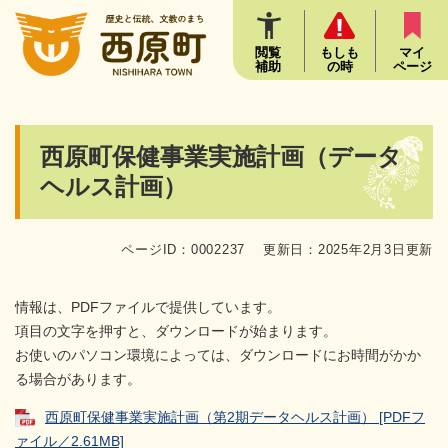
ペ
メニューを飛ばして本文へ
ー
ジ
閲覧
もしも
マイ
補助
の時
ページ
の
先
頭
で
本
西原町保健事業実施計画（データ
す
文
。
ヘルス計画）
ページID：0002237
更新日：2025年2月3日更新
情報は、PDFファイルで提供しています。
項目の文字を押すと、ダウンロードが始まります。
お使いのパソコン環境によっては、ダウンロードにお時間がかか
る場合があります。
西原町保健事業実施計画（第2期データヘルス計画） [PDFフ
ァイル／2.61MB]