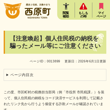
ペ
メニューを飛ばして本文へ
ー
ジ
閲覧
もしも
マイ
補助
の時
ページ
の
先
頭
で
本
【注意喚起】個人住民税の納税を
す
文
。
騙ったメール等にご注意ください
ページID：0013899
更新日：2026年6月1日更新
ページ内目次
この度、市区町村の税務担当部局（例「市役所 市民税課」）を装
って、個人住民税の納税をコード決済サービスを利用して記載さ
れたリンク先から行うよう催促する詐欺メールが確認されていま
す。​