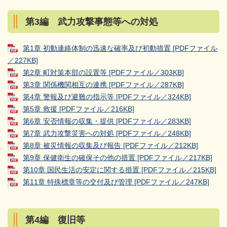
第3編 武力攻撃事態等への対処
第1章 初動連絡体制の迅速な確率及び初動措置 [PDFファイル
／227KB]
第2章 町対策本部の設置等 [PDFファイル／303KB]
第3章 関係機関相互の連携 [PDFファイル／287KB]
第4章 警報及び避難の指示等 [PDFファイル／324KB]
第5章 救援 [PDFファイル／216KB]
第6章 安否情報の収集・提供 [PDFファイル／283KB]
第7章 武力攻撃災害への対処 [PDFファイル／248KB]
第8章 被災情報の収集及び報告 [PDFファイル／212KB]
第9章 保健衛生の確保その他の措置 [PDFファイル／217KB]
第10章 国民生活の安定に関する措置 [PDFファイル／215KB]
第11章 特殊標章等の交付及び管理 [PDFファイル／247KB]
第4編 復旧等