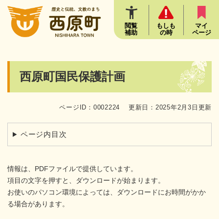
ペ
メニューを飛ばして本文へ
ー
ジ
閲覧
もしも
マイ
補助
の時
ページ
の
先
頭
で
本
西原町国民保護計画
す
文
。
ページID：0002224
更新日：2025年2月3日更新
ページ内目次
情報は、PDFファイルで提供しています。
項目の文字を押すと、ダウンロードが始まります。
お使いのパソコン環境によっては、ダウンロードにお時間がかか
る場合があります。