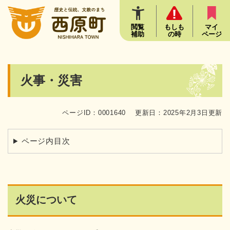
ペ
メニューを飛ばして本文へ
ー
ジ
閲覧
もしも
マイ
補助
の時
ページ
の
先
頭
で
本
火事・災害
す
文
。
ページID：0001640
更新日：2025年2月3日更新
ページ内目次
火災について