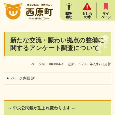
ペ
メニューを飛ばして本文へ
ー
ジ
閲覧
もしも
マイ
補助
の時
ページ
の
先
頭
で
本
新たな交流・賑わい拠点の整備に
す
文
。
関するアンケート調査について
ページID：0008669
更新日：2025年2月7日更新
ページ内目次
～ 中央公民館が生まれ変わります ～