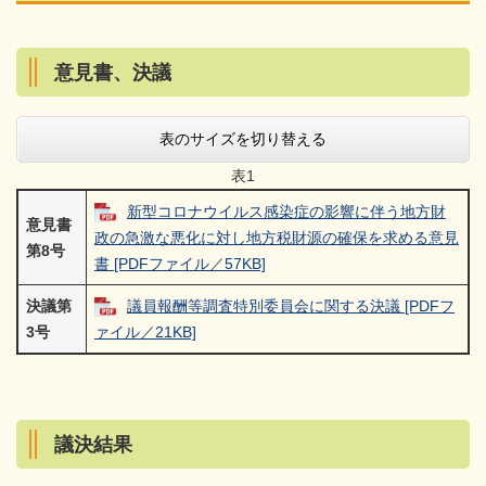
意見書、決議
表のサイズを切り替える
表1
新型コロナウイルス感染症の影響に伴う地方財
意見書
政の急激な悪化に対し地方税財源の確保を求める意見
第8号
書 [PDFファイル／57KB]
決議第
議員報酬等調査特別委員会に関する決議 [PDFフ
3号
ァイル／21KB]
議決結果