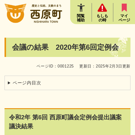
ペ
メニューを飛ばして本文へ
ー
ジ
閲覧
もしも
マイ
補助
の時
ページ
の
先
頭
で
本
会議の結果 2020年第6回定例会
す
文
。
ページID：0001225
更新日：2025年2月3日更新
ページ内目次
令和2年 第6回 西原町議会定例会提出議案
議決結果