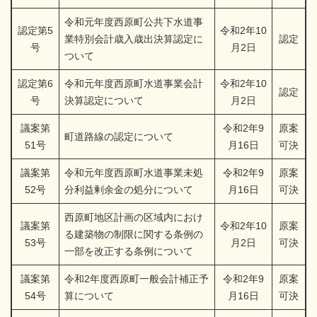
令和元年度西原町公共下水道事
認定第5
令和2年10
業特別会計歳入歳出決算認定に
認定
号
月2日
ついて
認定第6
令和元年度西原町水道事業会計
令和2年10
認定
号
決算認定について
月2日
議案第
令和2年9
原案
町道路線の認定について
51号
月16日
可決
議案第
令和元年度西原町水道事業未処
令和2年9
原案
52号
分利益剰余金の処分について
月16日
可決
西原町地区計画の区域内におけ
議案第
令和2年10
原案
る建築物の制限に関する条例の
53号
月2日
可決
一部を改正する条例について
議案第
令和2年度西原町一般会計補正予
令和2年9
原案
54号
算について
月16日
可決