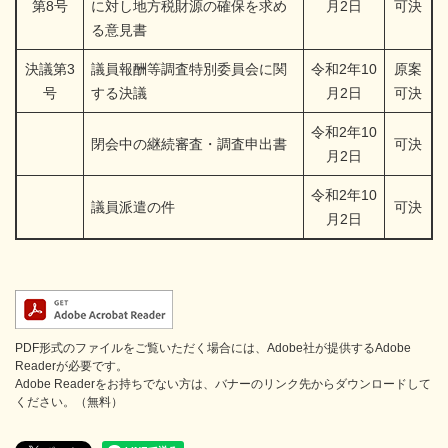
第8号
に対し地方税財源の確保を求め
月2日
可決
る意見書
決議第3
議員報酬等調査特別委員会に関
令和2年10
原案
号
する決議
月2日
可決
令和2年10
閉会中の継続審査・調査申出書
可決
月2日
令和2年10
議員派遣の件
可決
月2日
PDF形式のファイルをご覧いただく場合には、Adobe社が提供するAdobe
Readerが必要です。
Adobe Readerをお持ちでない方は、バナーのリンク先からダウンロードして
ください。（無料）