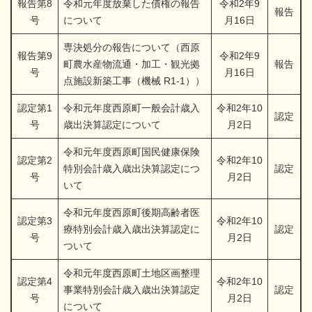
報告第8
令和元年度放棄した債権の報告
令和2年9
報告
号
について
月16日
専決処分の報告について（西原
報告第9
令和2年9
町農水産物流通・加工・観光拠
報告
号
月16日
点施設新築工事（機械 R1-1））
認定第1
令和元年度西原町一般会計歳入
令和2年10
認定
号
歳出決算認定について
月2日
令和元年度西原町国民健康保険
認定第2
令和2年10
特別会計歳入歳出決算認定につ
認定
号
月2日
いて
令和元年度西原町後期高齢者医
認定第3
令和2年10
療特別会計歳入歳出決算認定に
認定
号
月2日
ついて
令和元年度西原町土地区画整理
認定第4
令和2年10
事業特別会計歳入歳出決算認定
認定
号
月2日
について