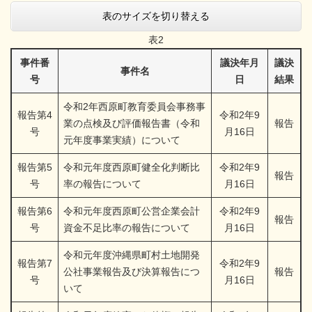
表のサイズを切り替える
表2
事件番
議決年月
議決
事件名
号
日
結果
令和2年西原町教育委員会事務事
報告第4
令和2年9
業の点検及び評価報告書（令和
報告
号
月16日
元年度事業実績）について
報告第5
令和元年度西原町健全化判断比
令和2年9
報告
号
率の報告について
月16日
報告第6
令和元年度西原町公営企業会計
令和2年9
報告
号
資金不足比率の報告について
月16日
令和元年度沖縄県町村土地開発
報告第7
令和2年9
公社事業報告及び決算報告につ
報告
号
月16日
いて