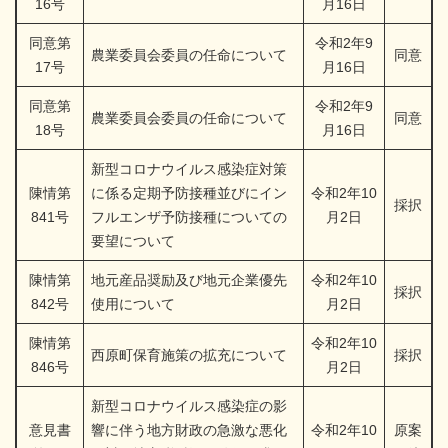
16号
月16日
同意第
令和2年9
農業委員会委員の任命について
同意
17号
月16日
同意第
令和2年9
農業委員会委員の任命について
同意
18号
月16日
新型コロナウイルス感染症対策
陳情第
に係る定期予防接種並びにイン
令和2年10
採択
841号
フルエンザ予防接種についての
月2日
要望について
陳情第
地元産品奨励及び地元企業優先
令和2年10
採択
842号
使用について
月2日
陳情第
令和2年10
西原町保育施策の拡充について
採択
846号
月2日
新型コロナウイルス感染症の影
意見書
響に伴う地方財政の急激な悪化
令和2年10
原案