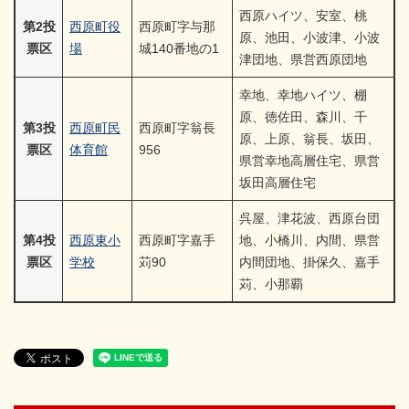
西原ハイツ、安室、桃
第2投
西原町役
西原町字与那
原、池田、小波津、小波
票区
場
城140番地の1
津団地、県営西原団地
幸地、幸地ハイツ、棚
原、徳佐田、森川、千
第3投
西原町民
西原町字翁長
原、上原、翁長、坂田、
票区
体育館
956
県営幸地高層住宅、県営
坂田高層住宅
呉屋、津花波、西原台団
第4投
西原東小
西原町字嘉手
地、小橋川、内間、県営
票区
学校
苅90
内間団地、掛保久、嘉手
苅、小那覇