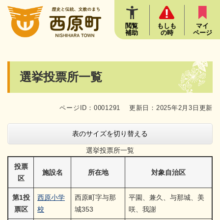
ペ
メニューを飛ばして本文へ
ー
ジ
閲覧
もしも
マイ
補助
の時
ページ
の
先
頭
で
本
選挙投票所一覧
す
文
。
ページID：0001291
更新日：2025年2月3日更新
表のサイズを切り替える
選挙投票所一覧
投票
施設名
所在地
対象自治区
区
第1投
西原小学
西原町字与那
平園、兼久、与那城、美
票区
校
城353
咲、我謝