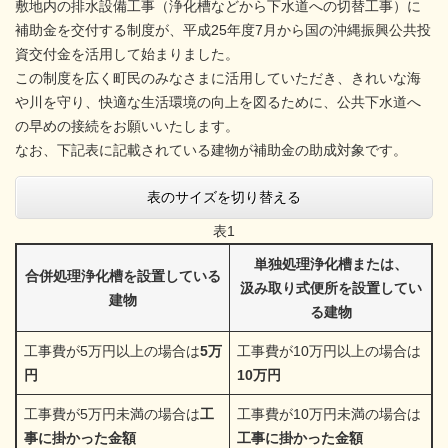
敷地内の排水設備工事（浄化槽などから下水道への切替工事）に
補助金を交付する制度が、平成25年度7月から国の沖縄振興公共投
資交付金を活用して始まりました。
この制度を広く町民のみなさまに活用していただき、きれいな海
や川を守り、快適な生活環境の向上を図るために、公共下水道へ
の早めの接続をお願いいたします。
なお、下記表に記載されている建物が補助金の助成対象です。
表のサイズを切り替える
表1
単独処理浄化槽または、
合併処理浄化槽を設置している
汲み取り式便所を設置してい
建物
る建物
工事費が5万円以上の場合は
5万
工事費が10万円以上の場合は
円
10万円
工事費が5万円未満の場合は
工
工事費が10万円未満の場合は
事に掛かった金額
工事に掛かった金額