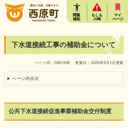
ペ
メニューを飛ばして本文へ
ー
ジ
閲覧
もしも
マイ
補助
の時
ページ
の
先
頭
で
本
下水道接続工事の補助金について
す
文
。
ページID：0001590
更新日：2025年5月1日更新
ページ内目次
公共下水道接続促進事業補助金交付制度