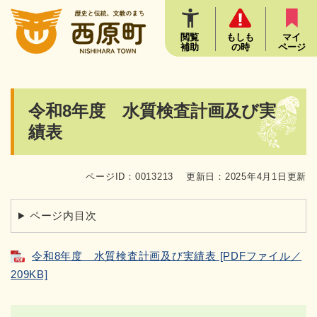
ペ
メニューを飛ばして本文へ
ー
ジ
閲覧
もしも
マイ
補助
の時
ページ
の
先
頭
で
本
令和8年度 水質検査計画及び実
す
文
。
績表
ページID：0013213
更新日：2025年4月1日更新
ページ内目次
令和8年度 水質検査計画及び実績表 [PDFファイル／
209KB]