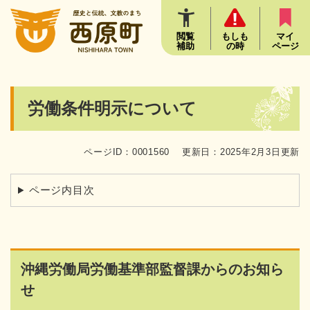
ペ
メニューを飛ばして本文へ
ー
ジ
閲覧
もしも
マイ
補助
の時
ページ
の
先
頭
で
本
労働条件明示について
す
文
。
ページID：0001560
更新日：2025年2月3日更新
ページ内目次
沖縄労働局労働基準部監督課からのお知ら
せ