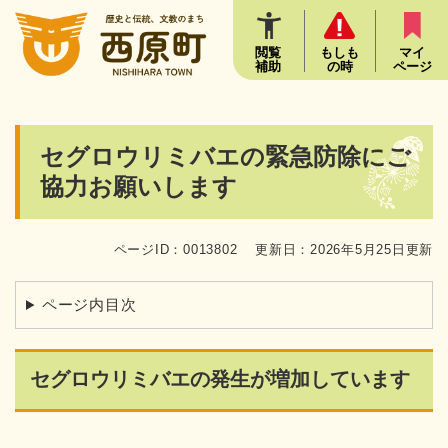
ペ
メニューを飛ばして本文へ
ー
ジ
閲覧
もしも
マイ
補助
の時
ページ
の
先
頭
で
本
セグロウリミバエの緊急防除にご
す
文
。
協力お願いします
ページID：0013802
更新日：2026年5月25日更新
ページ内目次
セグロウリミバエの発生が増加しています