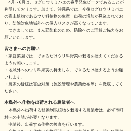
4月～6月は、セグロウリミバエの春季発生ピークであることが
判明しております。加えて、沖縄県では、今後セグロウリミバエ
の寄主植物であるウリ科植物の生産・出荷の増加が見込まれてお
り、防除対象地域外への侵入リスクが高くなっています。
つきましては、まん延防止のため、防除へのご理解ご協力をお
願いいたします。
皆さまへのお願い
・家庭菜園では、できるだけウリ科野菜の栽培を控えてくださる
ようお願いします。​
・地域外へのウリ科果実の持出しを、できるだけ控えるようお願
いします。​
・農家の皆様は害虫対策（施設管理や農薬散布等）を徹底してく
ださい。​
本島外へ作物を出荷される農業者へ
本島外へ出荷する移動制限植物を栽培する農業者は、必ず市町
村への申請が必要となります。
申請後、出荷する作物の検査を行います。