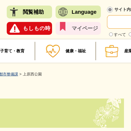
メニューを飛ばして本文へ
サイト内
閲覧
補助
Language
もしも
の時
マイ
ページ
検
すべて
索
対
象
子育て・教育
健康・福祉
産
都市整備課
>
上原西公園