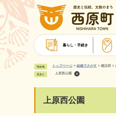
ペ
ー
ジ
の
先
頭
で
暮らし・手続き
す
。
トップページ
>
組織でさがす
>
建設部
>
現在地
上原西公園
足あと
本
上原西公園
文