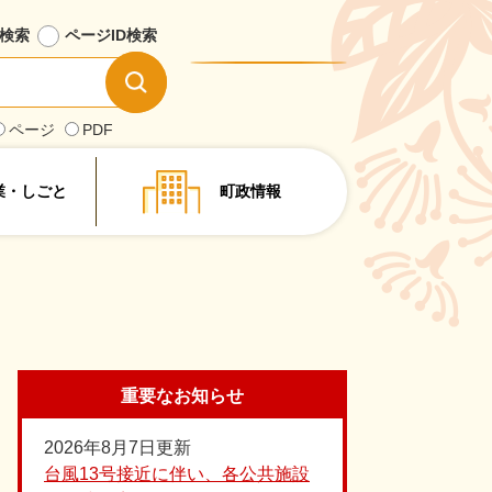
検索
ページID
検索
情
報
を
ページ
PDF
探
す
業・しごと
町政情報
重要なお知らせ
2026年8月7日更新
台風13号接近に伴い、各公共施設