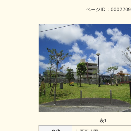
ページID：000220
表1