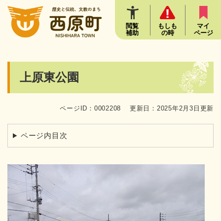
ペ
メニューを飛ばして本文へ
ー
ジ
閲覧
もしも
マイ
補助
の時
ページ
の
先
頭
で
本
上原東公園
す
文
。
ページID：0002208
更新日：2025年2月3日更新
ページ内目次