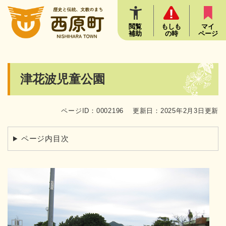
ペ
メニューを飛ばして本文へ
ー
ジ
閲覧
もしも
マイ
補助
の時
ページ
の
先
頭
で
本
津花波児童公園
す
文
。
ページID：0002196
更新日：2025年2月3日更新
ページ内目次