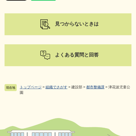
見つからないときは
よくある質問と回答
トップページ
>
組織でさがす
>
建設部
>
都市整備課
>
津花波児童公
現在地
園