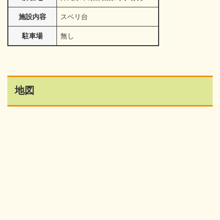
施設内容
スベリ台
駐車場
無し
地図