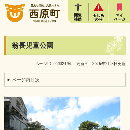
ペ
メニューを飛ばして本文へ
ー
ジ
閲覧
もしも
マイ
補助
の時
ページ
の
先
頭
で
本
翁長児童公園
す
文
。
ページID：0002194
更新日：2025年2月3日更新
ページ内目次