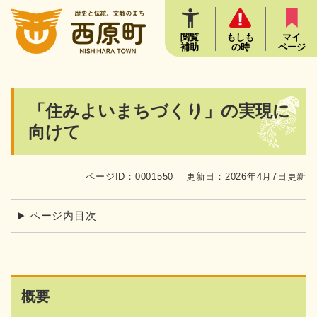
ペ
メニューを飛ばして本文へ
ー
ジ
閲覧
もしも
マイ
補助
の時
ページ
の
先
頭
で
本
「住みよいまちづくり」の実現に
す
文
。
向けて
ページID：0001550
更新日：2026年4月7日更新
ページ内目次
概要