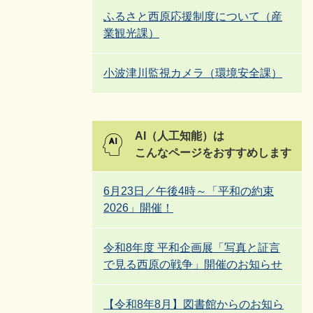
ふるさと西原応援制度について（産
業観光課）
小波津川監視カメラ（環境安全課）
AI（人工知能）は
こんなページをおすすめします
6月23日／午後4時～「平和の約束
2026」開催！
令和8年度 平和企画展「写真と証言
で見る西原の戦争」開催のお知らせ
【令和8年8月】図書館からのお知ら