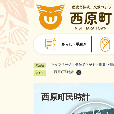
ペ
ー
ジ
の
先
頭
で
暮らし・手続き
す
。
トップページ
>
分類でさがす
>
町政
>
町
現在地
西原町民時計
足あと
西原町民時計