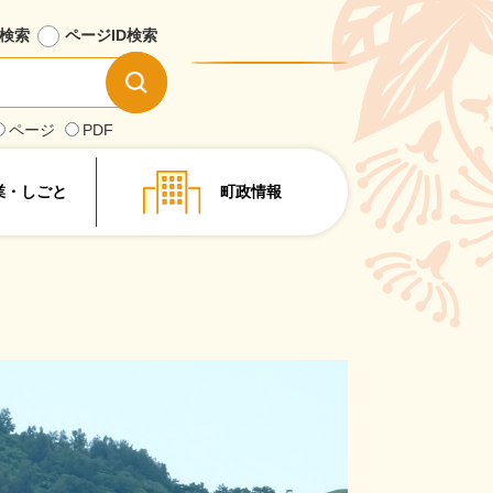
検索
ページID
検索
情
報
を
ページ
PDF
探
す
業・しごと
町政情報