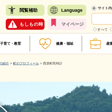
メニューを飛ばして本文へ
サイト内
閲覧
補助
Language
もしも
の時
マイ
ページ
検
すべて
索
対
象
子育て・教育
健康・福祉
産
の紹介
>
町のプロフィール
>
西原町民時計