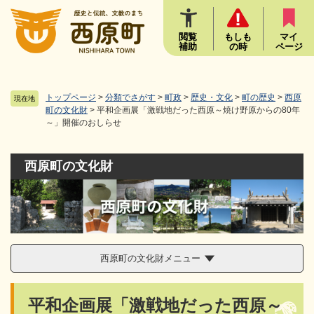
ペ
メニューを飛ばして本文へ
ー
ジ
閲覧
もしも
マイ
補助
の時
ページ
の
先
頭
で
トップページ
>
分類でさがす
>
町政
>
歴史・文化
>
町の歴史
>
西原
現在地
す
町の文化財
>
平和企画展「激戦地だった西原～焼け野原からの80年
～」開催のおしらせ
。
西原町の文化財
西原町の文化財メニュー
本
平和企画展「激戦地だった西原～
文