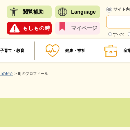
メニューを飛ばして本文へ
サイト内
閲覧
補助
Language
もしも
の時
マイ
ページ
検
すべて
索
対
象
子育て・教育
健康・福祉
産
町の紹介
>
町のプロフィール