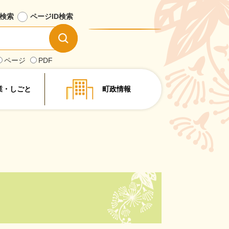
検索
ページID
検索
情
報
を
ページ
PDF
探
す
業・しごと
町政情報