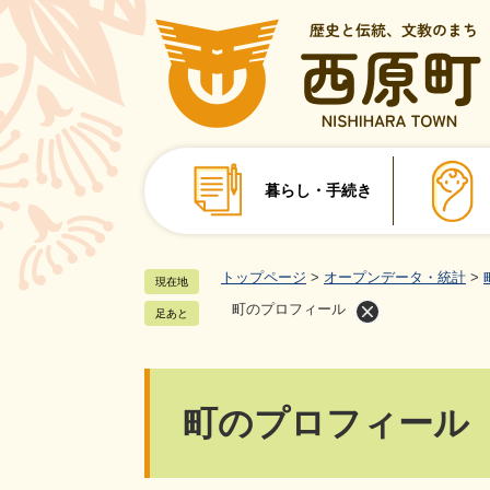
ペ
ー
ジ
の
先
頭
で
暮らし・手続き
す
。
トップページ
>
オープンデータ・統計
>
現在地
町のプロフィール
足あと
本
町のプロフィール
文