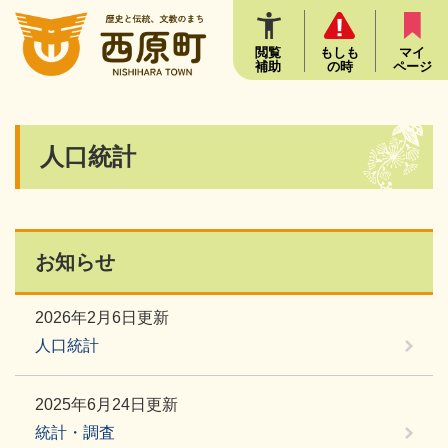
ペ
メニューを飛ばして本文へ
ー
ジ
閲覧
もしも
マイ
補助
の時
ページ
の
先
頭
で
本
人口統計
す
文
。
お知らせ
2026年2月6日更新
人口統計
2025年6月24日更新
統計・調査