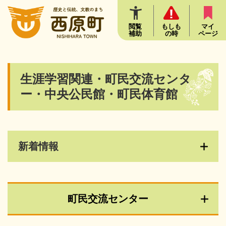
ペ
メニューを飛ばして本文へ
ー
ジ
閲覧
もしも
マイ
補助
の時
ページ
の
先
頭
で
本
生涯学習関連・町民交流センタ
す
文
。
ー・中央公民館・町民体育館
新着情報
町民交流センター