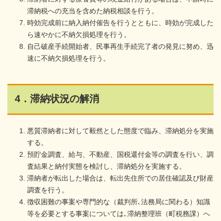
滞納税への充当を含めた納税相談を行う。
時効完成前に納入納付催告を行うとともに、時効が完成した
ら速やかに不納欠損処理を行う。
自己破産手続開始者、民事再生手続完了者の発見に努め、迅
速に不納欠損処理を行う。
4．滞納状況の解消
悪質滞納者に対して毅然とした態度で臨み、滞納処分を実施
する。
預貯金調査、給与、不動産、国税還付金等の調査を行い、調
査結果と納付実態を検討し、滞納処分を実施する。
滞納者が転出した場合は、転出先住所での居住確認及び財産
調査を行う。
徴収困難の事案や専門的な（裁判所､法務局に関わる）知識
等を必要とする事案については､滞納整理班（町税務課）へ