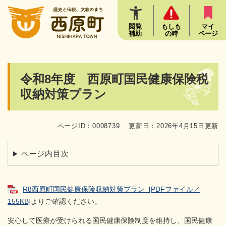
ペ
メニューを飛ばして本文へ
ー
ジ
閲覧
もしも
マイ
補助
の時
ページ
の
先
頭
で
本
令和8年度 西原町国民健康保険税
す
文
。
収納対策プラン
ページID：0008739
更新日：2026年4月15日更新
ページ内目次
R8西原町国民健康保険収納対策プラン [PDFファイル／
155KB]
よりご確認ください。
安心して医療が受けられる国民健康保険制度を維持し、国民健康