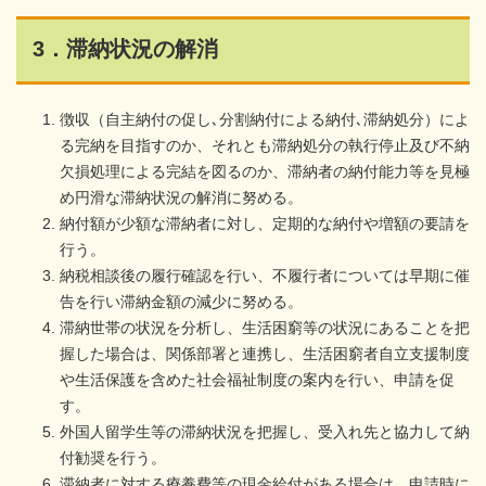
3．滞納状況の解消
徴収（自主納付の促し､分割納付による納付､滞納処分）によ
る完納を目指すのか、それとも滞納処分の執行停止及び不納
欠損処理による完結を図るのか、滞納者の納付能力等を見極
め円滑な滞納状況の解消に努める。
納付額が少額な滞納者に対し、定期的な納付や増額の要請を
行う。
納税相談後の履行確認を行い、不履行者については早期に催
告を行い滞納金額の減少に努める。
滞納世帯の状況を分析し、生活困窮等の状況にあることを把
握した場合は、関係部署と連携し、生活困窮者自立支援制度
や生活保護を含めた社会福祉制度の案内を行い、申請を促
す。
外国人留学生等の滞納状況を把握し、受入れ先と協力して納
付勧奨を行う。
滞納者に対する療養費等の現金給付がある場合は、申請時に