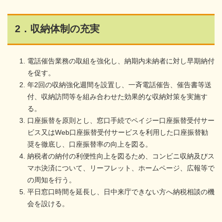
2．収納体制の充実
電話催告業務の取組を強化し、納期内未納者に対し早期納付
を促す。
年2回の収納強化週間を設置し、一斉電話催告、催告書等送
付、収納訪問等を組み合わせた効果的な収納対策を実施す
る。
口座振替を原則とし、窓口手続でペイジー口座振替受付サー
ビス又はWeb口座振替受付サービスを利用した口座振替勧
奨を徹底し、口座振替率の向上を図る。
納税者の納付の利便性向上を図るため、コンビニ収納及びス
マホ決済について、リーフレット、ホームページ、広報等で
の周知を行う。
平日窓口時間を延長し、日中来庁できない方へ納税相談の機
会を設ける。