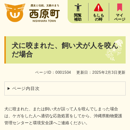
ペ
メニューを飛ばして本文へ
ー
ジ
閲覧
もしも
マイ
補助
の時
ページ
の
先
頭
で
本
犬に咬まれた、飼い犬が人を咬ん
す
文
。
だ場合
ページID：0001504
更新日：2025年2月3日更新
ページ内目次
犬に咬まれた、または飼い犬が誤って人を咬んでしまった場合
は、ケガをした人へ適切な応急処置をしてから、沖縄県動物愛護
管理センターと環境安全課へご連絡ください。