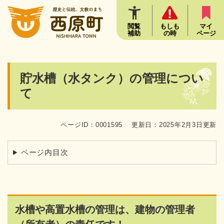
ペ
メニューを飛ばして本文へ
ー
ジ
閲覧
もしも
マイ
補助
の時
ページ
の
先
頭
で
本
貯水槽（水タンク）の管理につい
す
文
。
て
ページID：0001595
更新日：2025年2月3日更新
ページ内目次
水槽や高置水槽の管理は、建物の管理者