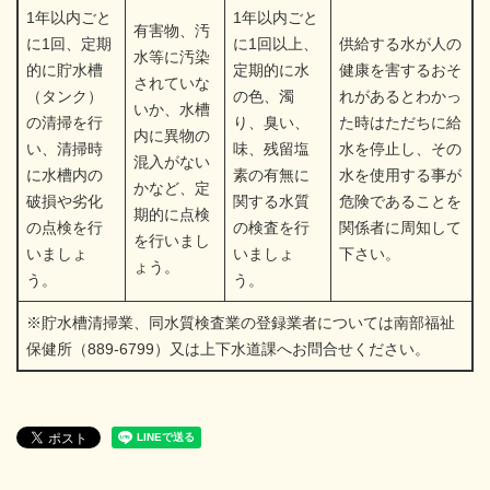
1年以内ごと
1年以内ごと
有害物、汚
に1回、定期
に1回以上、
供給する水が人の
水等に汚染
的に貯水槽
定期的に水
健康を害するおそ
されていな
（タンク）
の色、濁
れがあるとわかっ
いか、水槽
の清掃を行
り、臭い、
た時はただちに給
内に異物の
い、清掃時
味、残留塩
水を停止し、その
混入がない
に水槽内の
素の有無に
水を使用する事が
かなど、定
破損や劣化
関する水質
危険であることを
期的に点検
の点検を行
の検査を行
関係者に周知して
を行いまし
いましょ
いましょ
下さい。
ょう。
う。
う。
※貯水槽清掃業、同水質検査業の登録業者については南部福祉
保健所（889-6799）又は上下水道課へお問合せください。