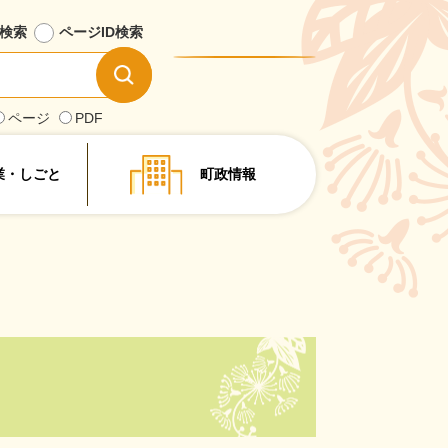
検索
ページID
検索
情
報
を
ページ
PDF
探
す
業・しごと
町政情報