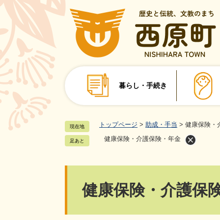
ペ
ー
ジ
の
先
頭
で
暮らし・手続き
す
。
トップページ
>
助成・手当
>
健康保険・
現在地
健康保険・介護保険・年金
足あと
本
健康保険・介護保
文