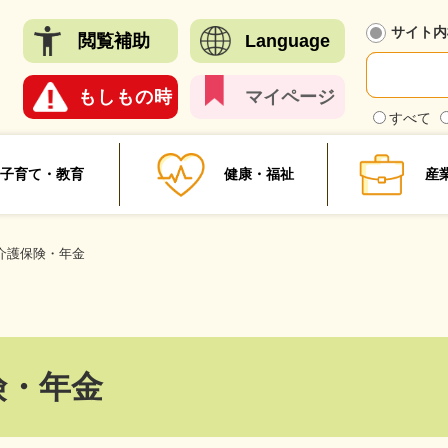
メニューを飛ばして本文へ
サイト内
閲覧
補助
Language
もしも
の時
マイ
ページ
検
すべて
索
対
象
子育て・教育
健康・福祉
産
介護保険・年金
険・年金