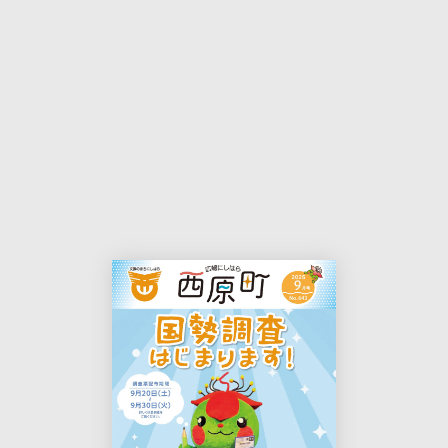
本
印
文
刷
用
ペ
ー
ジ