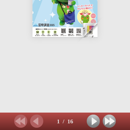
1
/
16